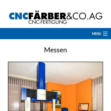
MENU
Home
Messen
Dienstleistungen
Maschinenpark
Programmieren
Referenzen
Offene Stellen