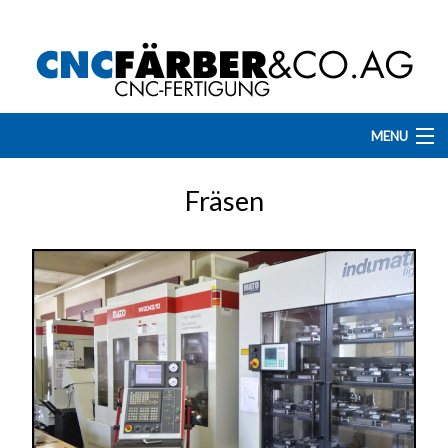
MENU
Home
Fräsen
Dienstleistungen
Maschinenpark
Programmieren
Referenzen
Offene Stellen